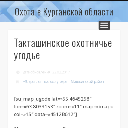
КАРТА ДЛЯ МОБИЛЬНЫХ УСТРОЙСТВ
ОБЩЕДОСТУПНЫЕ ОХОТУГОДЬЯ
ЗАКРЕПЛЕННЫЕ ОХОТУГОДЬЯ
ГЛАВНАЯ
Охота в Курганской области
Такташинское охотничье
угодье
дата обновления: 22.02.2017
+Закрепленные охотугодья
|
Мишкинский район
[su_map_ugode lat=»55.4645258″
lon=»63.8033153″ zoom=»11″ map=»imap»
col=»15″ data=»4512B612″]